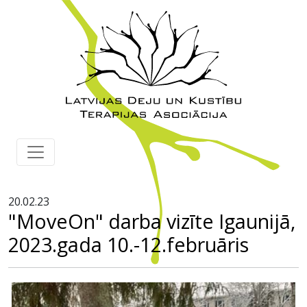
20.02.23
"MoveOn" darba vizīte Igaunijā,
2023.gada 10.-12.februāris