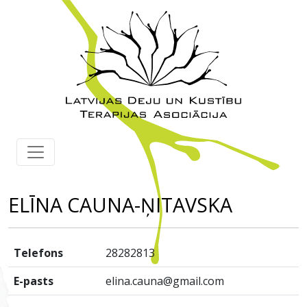
ELĪNA CAUNA-ŅITAVSKA
Telefons
28282813
E-pasts
elina.cauna@gmail.com